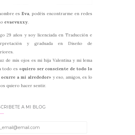
nombre es
Eva
, podéis encontrarme en redes
mo
evaevuxxy
.
go 29 años y soy licenciada en Traducción e
erpretación y graduada en Diseño de
riores.
uz de mis ojos es mi hija Valentina y mi lema
a todo es
«quiero ser consciente de todo lo
 ocurre a mi alrededor»
y eso, amigos, es lo
os quiero hacer sentir.
CRIBETE A MI BLOG
email@email.com