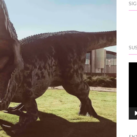
SÍ
SUS
Rep
de
víd