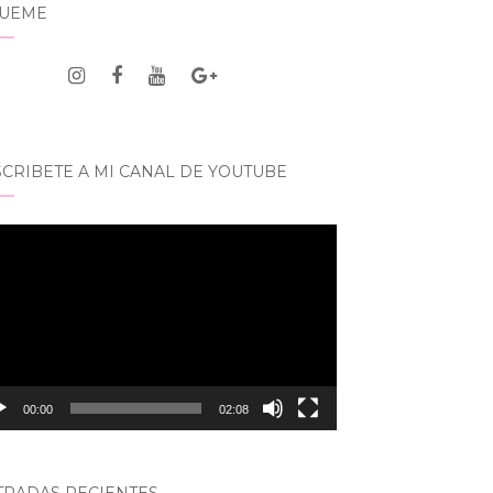
GUEME
CRIBETE A MI CANAL DE YOUTUBE
roductor
eo
00:00
02:08