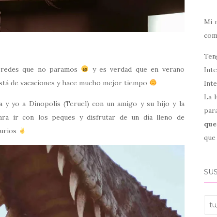
Mi 
co
Ten
s redes que no paramos
y es verdad que en verano
Int
stá de vacaciones y hace mucho mejor tiempo
Inte
La l
a y yo a Dinopolis (Teruel) con un amigo y su hijo y la
par
a ir con los peques y disfrutar de un día lleno de
que
aurios
que 
SUS
tu_