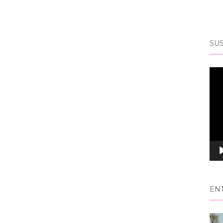
SUS
Rep
de
víd
EN