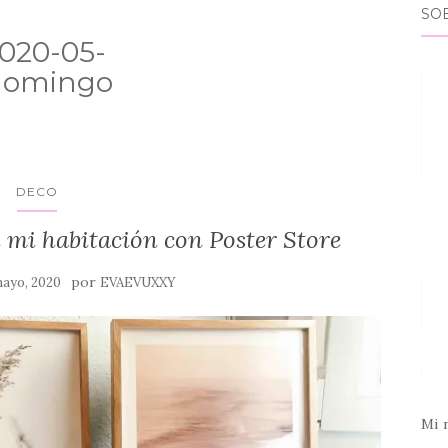
SO
020-05-
mdomingo
DECO
 mi habitación con Poster Store
por
mayo, 2020
EVAEVUXXY
Mi 