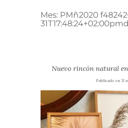
Mes:
PMñ2020 f48242
31T17:48:24+02:00p
Nuevo rincón natural en
Publicado en
31 