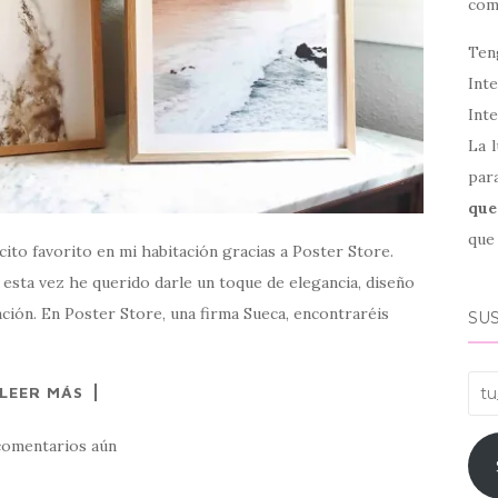
co
Ten
Int
Inte
La l
par
que
que 
ito favorito en mi habitación gracias a Poster Store.
esta vez he querido darle un toque de elegancia, diseño
ación. En Poster Store, una firma Sueca, encontraréis
SUS
tu_
LEER MÁS
comentarios aún