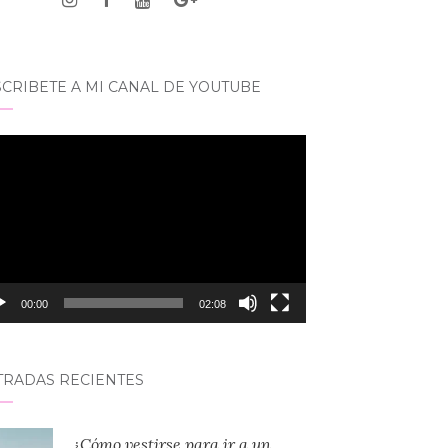
CRIBETE A MI CANAL DE YOUTUBE
roductor
eo
00:00
02:08
TRADAS RECIENTES
¿Cómo vestirse para ir a un