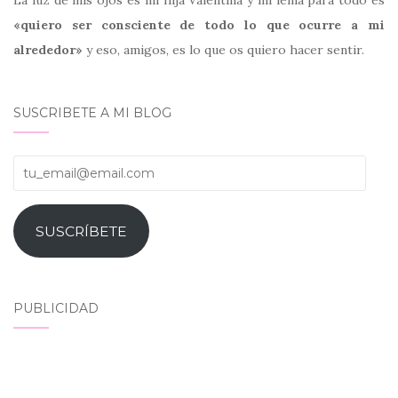
La luz de mis ojos es mi hija Valentina y mi lema para todo es
«quiero ser consciente de todo lo que ocurre a mi
alrededor»
y eso, amigos, es lo que os quiero hacer sentir.
SUSCRIBETE A MI BLOG
tu_email@email.com
SUSCRÍBETE
PUBLICIDAD