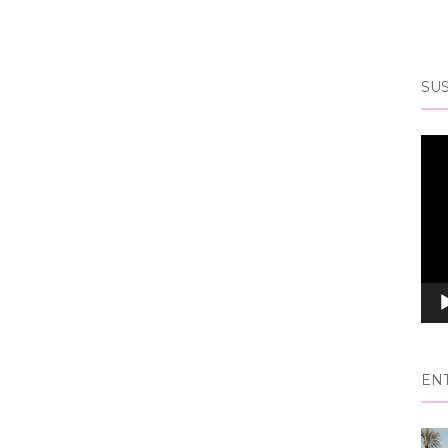
SUS
Rep
de
víd
EN