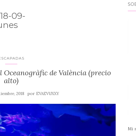
SO
18-09-
unes
ESCAPADAS
l Oceanogràfic de València (precio
alto)
por
tiembre, 2018
EVAEVUXXY
Mi 