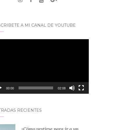
CRIBETE A MI CANAL DE YOUTUBE
roductor
eo
00:00
02:08
TRADAS RECIENTES
¿Cómo vestirse para ir a un