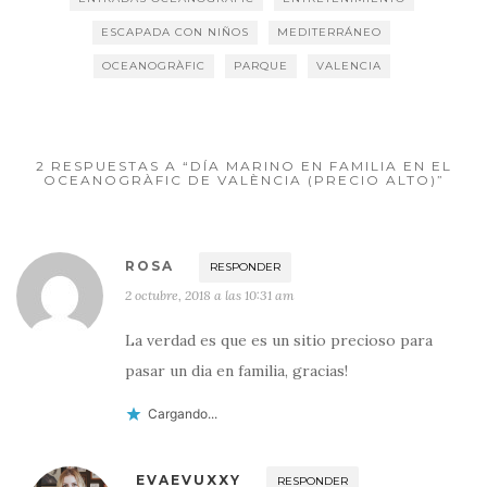
)
a
a
a
)
)
)
ESCAPADA CON NIÑOS
MEDITERRÁNEO
OCEANOGRÀFIC
PARQUE
VALENCIA
2 RESPUESTAS A “DÍA MARINO EN FAMILIA EN EL
OCEANOGRÀFIC DE VALÈNCIA (PRECIO ALTO)”
ROSA
RESPONDER
2 octubre, 2018 a las 10:31 am
La verdad es que es un sitio precioso para
pasar un dia en familia, gracias!
Cargando...
EVAEVUXXY
RESPONDER