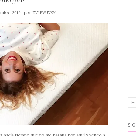
por
ctubre, 2019
EVAEVUXXY
Bus
SI
Ya hacía tiempo que no me pasaba por aquí y vengo a