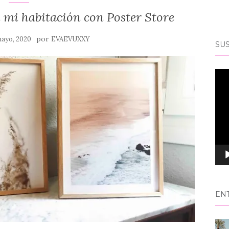
 mi habitación con Poster Store
por
mayo, 2020
EVAEVUXXY
SUS
Rep
de
víd
EN