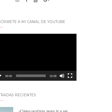
CRIBETE A MI CANAL DE YOUTUBE
roductor
eo
00:00
02:08
TRADAS RECIENTES
¿Cómo vestirse para ir a un