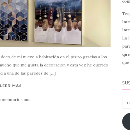
co
Ten
Int
Inte
La l
par
que
deco de mi nuevo a habitación en el pisito gracias a los
que 
mucho que me gusta la decoración y esta vez he querido
ad a una de las paredes de […]
SUS
LEER MÁS
comentarios aún
tu_