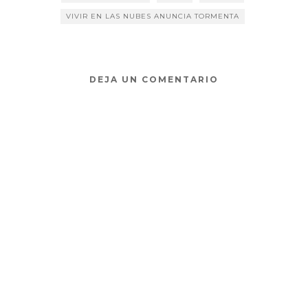
)
a
a
a
)
)
)
VIVIR EN LAS NUBES ANUNCIA TORMENTA
DEJA UN COMENTARIO