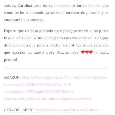
autora, Carolina Levi, en su
Instagram
o en su
Twitter
que
como os he comentado ya antes es un amor de persona y os
encantarán sus cuentas.
Espero que os haya gustado este post, ya sabéis si os gusta
lo que leéis SUSCRIBIROS dejando vuestro email en la página
de Inicio para que podáis recibir las notificaciones cada vez
que escribo un nuevo post ¡Mucho love
y hasta
pronto!
AMAZON:
https://www.amazon.es/Vivir-las-nubes-anuncia-
tormenta/dp/849164198X/ref=sr_1_1?
s=books&ie=UTF8&qid=1522137900&sr=1-
1&keywords=vivir+en+las+nubes+anuncia+tormenta
CASA DEL LIBRO:
https://www.casadellibro.com/libro-