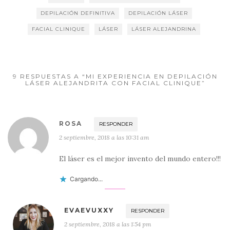
u
n
n
v
n
e
u
u
a
u
DEPILACIÓN DEFINITIVA
DEPILACIÓN LÁSER
v
e
e
)
e
a
v
v
v
FACIAL CLINIQUE
LÁSER
LÁSER ALEJANDRINA
)
a
a
a
)
)
)
9 RESPUESTAS A “MI EXPERIENCIA EN DEPILACIÓN
LÁSER ALEJANDRITA CON FACIAL CLINIQUE”
ROSA
RESPONDER
2 septiembre, 2018 a las 10:31 am
El láser es el mejor invento del mundo entero!!!
Cargando...
EVAEVUXXY
RESPONDER
2 septiembre, 2018 a las 1:54 pm