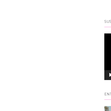
SUS
Rep
de
víd
EN