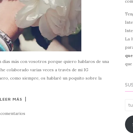
co
Ten
Int
Inte
La l
par
que
un días más con vosotros porque quiero hablaros de una
que 
 he colaborado varias veces a través de mi IG
imero, como siempre, os hablaré un poquito sobre la
SUS
LEER MÁS
tu_
 comentarios