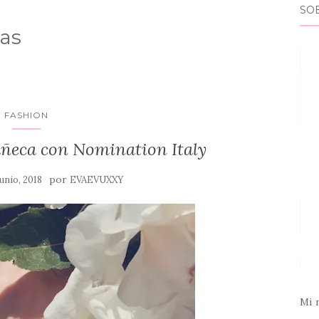
SO
das
FASHION
uñeca con Nomination Italy
por
junio, 2018
EVAEVUXXY
Mi 