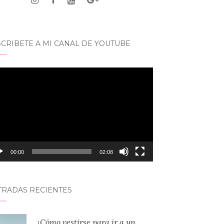
CRIBETE A MI CANAL DE YOUTUBE
roductor
eo
00:00
02:08
TRADAS RECIENTES
¿Cómo vestirse para ir a un