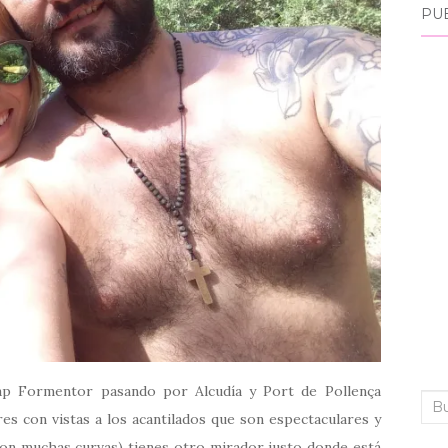
PU
ap Formentor pasando por Alcudía y Port de Pollença
Bus
s con vistas a los acantilados que son espectaculares y
 con muchas curvas) tienes otro mirador justo donde está