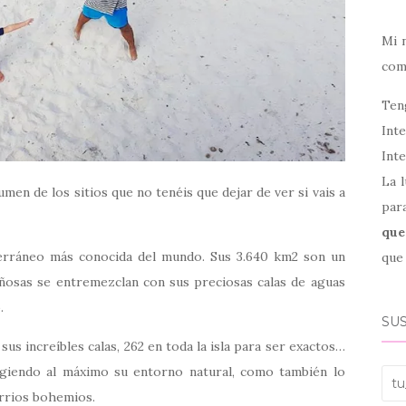
Mi 
co
Ten
Int
Inte
La l
men de los sitios que no tenéis que dejar de ver si vais a
par
que
terráneo más conocida del mundo. Sus 3.640 km2 son un
que 
ñosas se entremezclan con sus preciosas calas de aguas
.
SUS
us increíbles calas, 262 en toda la isla para ser exactos…
egiendo al máximo su entorno natural, como también lo
tu_
arrios bohemios.