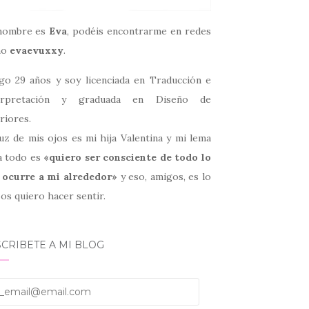
nombre es
Eva
, podéis encontrarme en redes
mo
evaevuxxy
.
go 29 años y soy licenciada en Traducción e
erpretación y graduada en Diseño de
riores.
uz de mis ojos es mi hija Valentina y mi lema
a todo es
«quiero ser consciente de todo lo
 ocurre a mi alrededor»
y eso, amigos, es lo
os quiero hacer sentir.
CRIBETE A MI BLOG
email@email.com