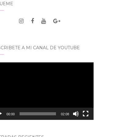
GUEME
CRIBETE A MI CANAL DE YOUTUBE
roductor
eo
00:00
02:08