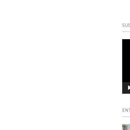
SUS
Rep
de
víd
EN