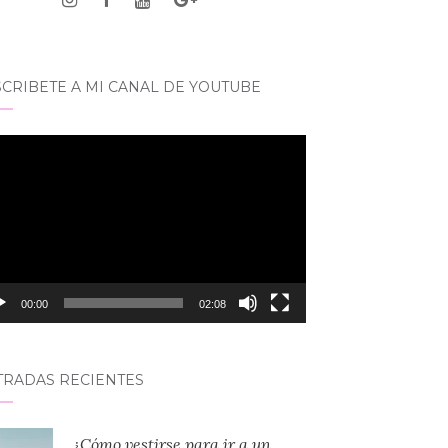
CRIBETE A MI CANAL DE YOUTUBE
roductor
eo
00:00
02:08
TRADAS RECIENTES
¿Cómo vestirse para ir a un