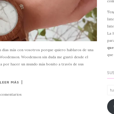
co
Ten
Int
Inte
La l
par
que
un días más con vosotros porque quiero hablaros de una
que 
de Woodenson. Woodenson sin duda me gustó desde el
pa por hacer un mundo más bonito a través de sus
SUS
LEER MÁS
tu_
 comentarios