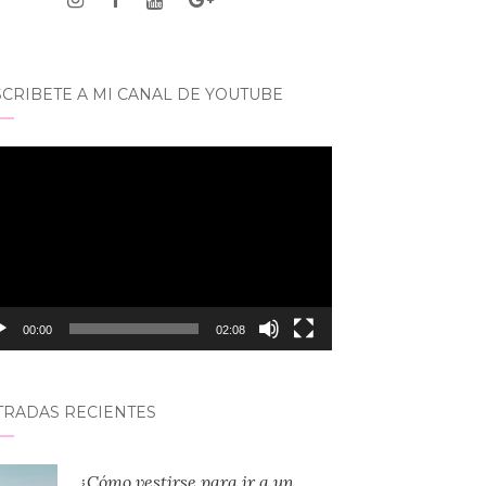
CRIBETE A MI CANAL DE YOUTUBE
roductor
eo
00:00
02:08
TRADAS RECIENTES
¿Cómo vestirse para ir a un