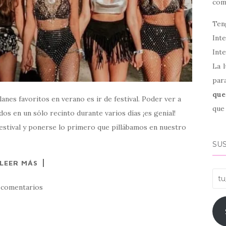
co
Ten
Int
Inte
La l
par
que
nes favoritos en verano es ir de festival. Poder ver a
que 
os en un sólo recinto durante varios días ¡es genial!
festival y ponerse lo primero que pillábamos en nuestro
SUS
LEER MÁS
tu_
 comentarios