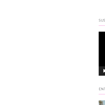
SUS
Rep
de
víd
EN