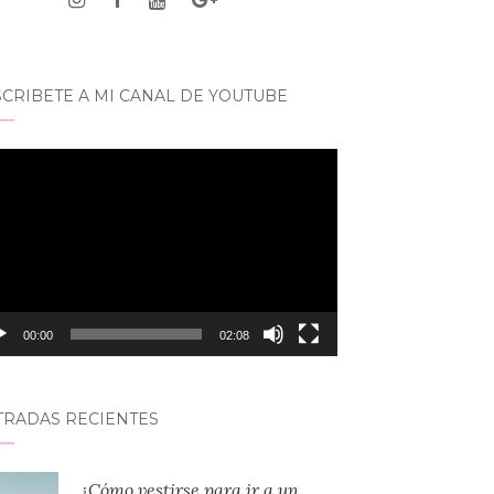
CRIBETE A MI CANAL DE YOUTUBE
roductor
eo
00:00
02:08
TRADAS RECIENTES
¿Cómo vestirse para ir a un