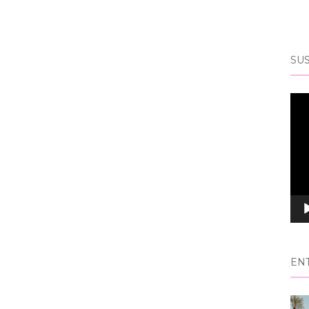
SUS
Rep
de
víd
EN