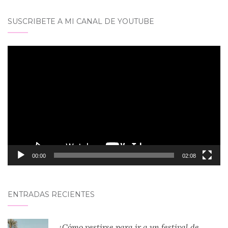
SUSCRIBETE A MI CANAL DE YOUTUBE
Reproductor
de
vídeo
00:00
02:08
ENTRADAS RECIENTES
¿Cómo vestirse para ir a un festival de