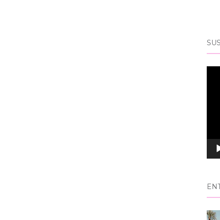
SUS
Rep
de
víd
EN