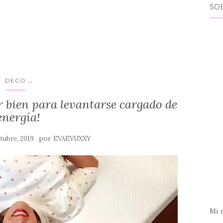
SO
...
DECO
 bien para levantarse cargado de
energía!
por
ctubre, 2019
EVAEVUXXY
Mi 