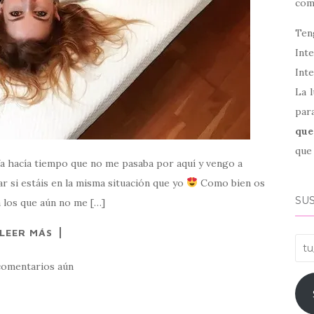
co
Ten
Int
Inte
La l
par
que
que 
Ya hacía tiempo que no me pasaba por aquí y vengo a
r si estáis en la misma situación que yo
Como bien os
SUS
a los que aún no me […]
LEER MÁS
tu_
comentarios aún