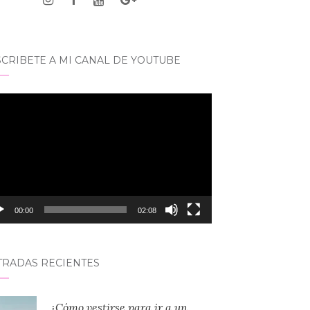
CRIBETE A MI CANAL DE YOUTUBE
roductor
eo
00:00
02:08
TRADAS RECIENTES
¿Cómo vestirse para ir a un